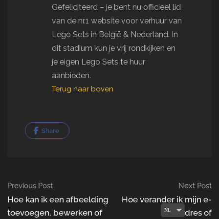
Gefeliciteerd – je bent nu officieel lid
van de nr.1 website voor verhuur van
Lego Sets in België & Nederland. In
dit stadium kun je vrij rondkijken en
je eigen Lego Sets te huur
aanbieden.
Terug naar boven
Share
Post
Previous Post
Next Post
navigation
Hoe kan ik een afbeelding
Hoe verander ik mijn e-
NL
toevoegen, bewerken of
mailadres of