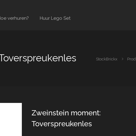
oe verhuren?
Huur Lego Set
Toverspreukenles
StockBrickx
Prod
Zweinstein moment:
Toverspreukenles