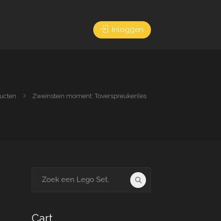
Inloggen
ucten
Zweinstein moment: Toverspreukenles
Search
for:
Cart