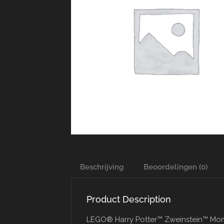
Beschrijving
Beoordelingen (0)
Product Description
LEGO® Harry Potter™ Zweinstein™ Mom