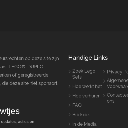
Handige Links
ursrechten op deze site zijn
naars. LEGO®, DUPLO,
Zoek Lego
Privacy Po
rken of geregistreerde
Sets
Algemen
e deze site niet sponsort,
Hoe werkt het
Voorwaar
Contacte
Hoe verhuren
ons
FAQ
wtjes
Brickxies
 updates, acties en
In de Media