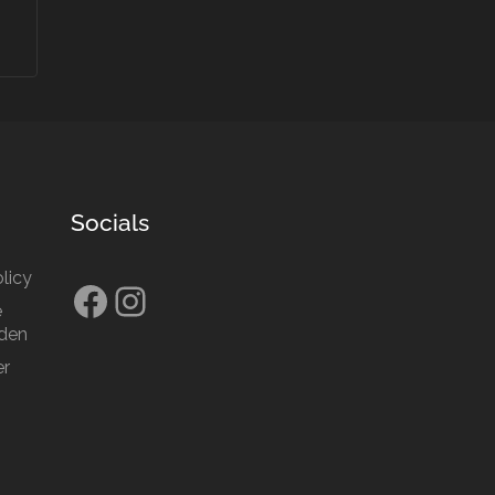
Socials
licy
Facebook
Instagram
e
den
er