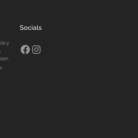
Socials
olicy
Facebook
Instagram
e
den
er