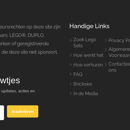
Handige Links
ursrechten op deze site zijn
naars. LEGO®, DUPLO,
Zoek Lego
Privacy P
rken of geregistreerde
Sets
Algemen
e deze site niet sponsort,
Hoe werkt het
Voorwaar
Contacte
Hoe verhuren
ons
FAQ
wtjes
Brickxies
 updates, acties en
In de Media
Inschrijven