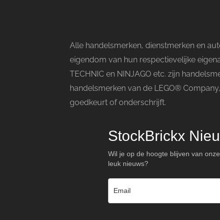
Alle handelsmerken, dienstmerken en aute
eigendom van hun respectievelijke eige
TECHNIC en NINJAGO etc. zijn handelsme
handelsmerken van de LEGO® Company, di
goedkeurt of onderschrijft.
StockBrickx Nieu
Wil je op de hoogte blijven van onze
leuk nieuws?