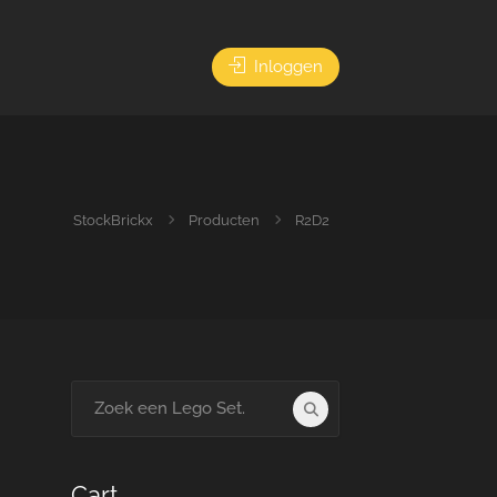
Inloggen
StockBrickx
Producten
R2D2
Search
for:
Cart