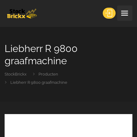
Liebherr R 9800
graafmachine
StockBrickx
Producten
Liebherr R 9800 graafmachine