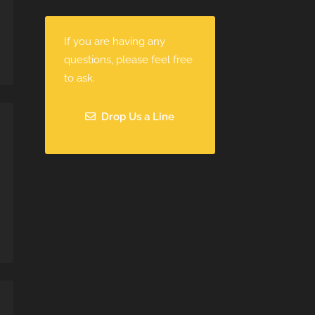
If you are having any
questions, please feel free
to ask.
Drop Us a Line