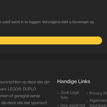
 uzelf eerst in te loggen. Vervolgens klikt u bovenaan op
Handige Links
ursrechten op deze site zijn
naars. LEGO®, DUPLO,
Zoek Lego
Privacy P
rken of geregistreerde
Sets
Algemen
e deze site niet sponsort,
Hoe werkt het
Voorwaar