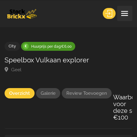
City
Huurprijs per dag:€6,00
Speelbox Vulkaan explorer
Geel
Overzicht
Galerie
Review Toevoegen
Waarbo
voor
deze set
€100