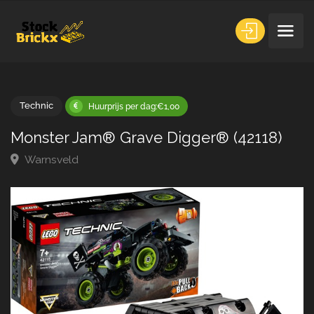
Technic
Huurprijs per dag:€1,00
Monster Jam® Grave Digger® (42118)
Warnsveld