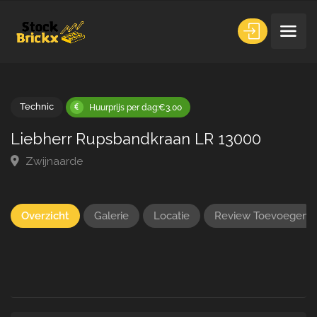
Technic
Huurprijs per dag:€3,00
Liebherr Rupsbandkraan LR 13000
Zwijnaarde
Overzicht
Galerie
Locatie
Review Toevoegen