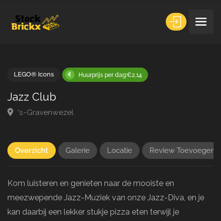
LEGO® Icons
Huurprijs per dag:€2,14
Jazz Club
's-Gravenwezel
Overzicht
Galerie
Locatie
Review Toevoegen
Kom luisteren en genieten naar de mooiste en
meezwepende Jazz-Muziek van onze Jazz-Diva, en je
kan daarbij een lekker stukje pizza eten terwijl je