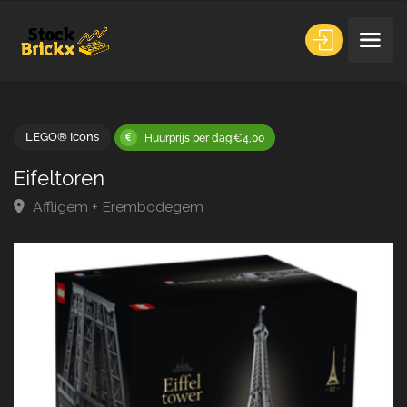
LEGO® Icons
Huurprijs per dag:€4,00
Eifeltoren
Affligem + Erembodegem