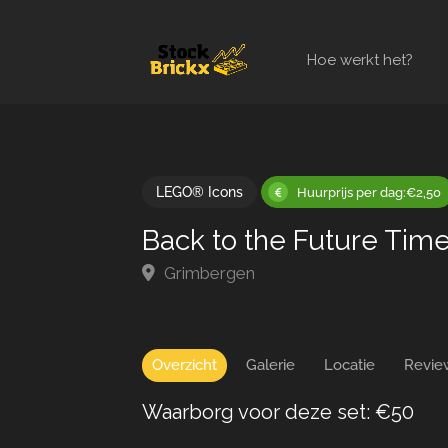
Hoe werkt het?
LEGO® Icons
Huurprijs per dag:€2,50
Back to the Future Tim
Grimbergen
Overzicht
Galerie
Locatie
Revie
Waarborg voor deze set: €50