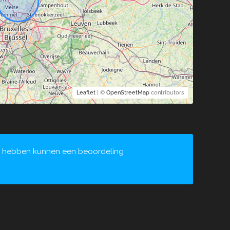
Leaflet
| ©
OpenStreetMap
contributors
kt hebben kunnen een beoordeling