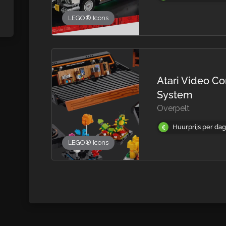
LEGO® Icons
Atari Video C
System
Overpelt
Huurprijs per da
LEGO® Icons