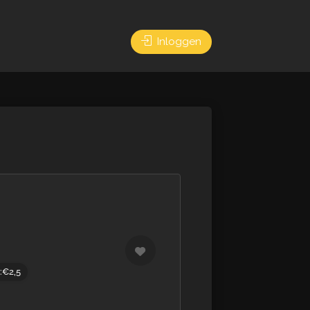
Inloggen
:€2,5