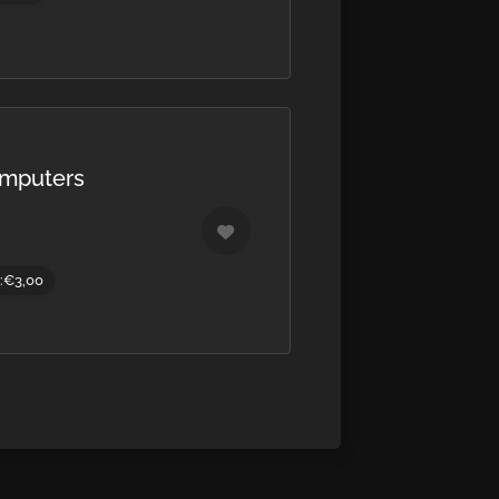
omputers
g:€3,00