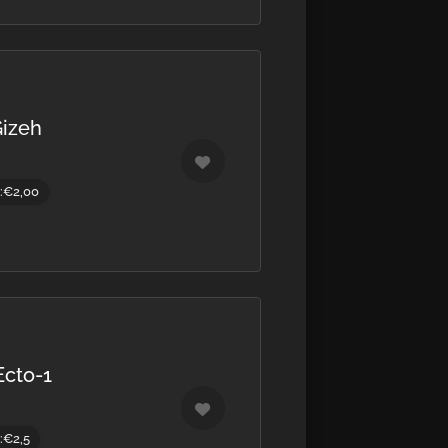
Gizeh
g:€2,00
Ecto-1
:€2,5