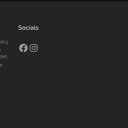
Socials
licy
Facebook
Instagram
e
den
er