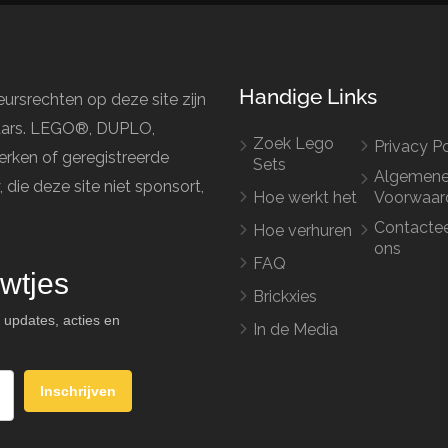
Handige Links
ursrechten op deze site zijn
naars. LEGO®, DUPLO,
Zoek Lego
Privacy Po
rken of geregistreerde
Sets
Algemen
e deze site niet sponsort,
Hoe werkt het
Voorwaar
Contacte
Hoe verhuren
ons
FAQ
wtjes
Brickxies
 updates, acties en
In de Media
Inschrijven