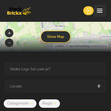
Show Map
Leaflet
| ©
OpenStreetMap
contributors
Categorieën
Regio